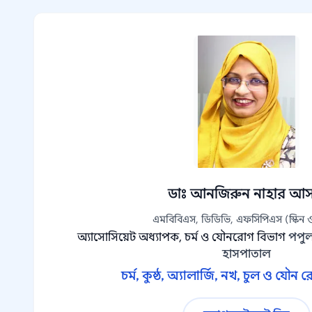
ডাঃ আনজিরুন নাহার আস
এমবিবিএস, ডিডিভি, এফসিপিএস (স্কিন 
অ্যাসোসিয়েট অধ্যাপক, চর্ম ও যৌনরোগ বিভাগ
পপু
হাসপাতাল
চর্ম, কুষ্ঠ, অ্যালার্জি, নখ, চুল ও যৌন