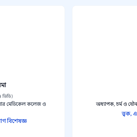
মা
ও ভিডি)
লার মেডিকেল কলেজ ও
অধ্যাপক, চর্ম ও যৌ
ত্বক, 
 রোগ বিশেষজ্ঞ