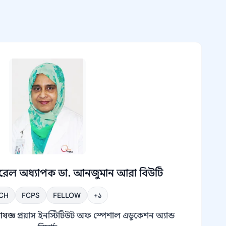
েনারেল অধ্যাপক ডা. আনজুমান আরা বিউটি
CH
FCPS
FELLOW
+১
েষজ্ঞ
প্রয়াস ইনস্টিটিউট অফ স্পেশাল এডুকেশন অ্যান্ড