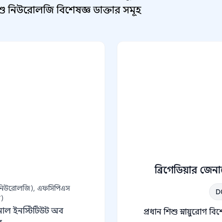
 নিউরোলজি বিশেষজ্ঞ ডাক্তার সমূহ
ব্রিগেডিয়ার জ
ক নিউরোলজি), এফসিপিএস
D
স)
শনাল ইনস্টিটিউট অব
প্রধান শিশু স্নায়ুরোগ বিশ