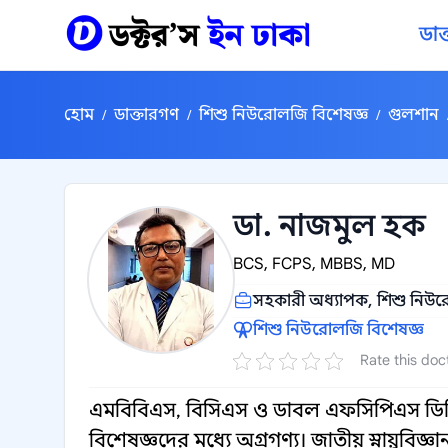
কন্টেন্টে যান
ডাক
হোম
ডাক্তারগণ
শিশু নিউরোলজি বিশেষজ্ঞ
গুলশান
/
/
/
ডা. নাজমুল হক
BCS, FCPS, MBBS, MD
সহকারী অধ্যাপক, শিশু নিউ
শিশু নিউরোলজি বিশেষজ্ঞ
Rate this doc
এমবিবিএস, বিসিএস ও ডাবল এফসিপিএস ডিগ্
বিশেষজ্ঞদের মধ্যে অগ্রগণ্য। জাতীয় স্নায়ুব