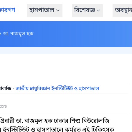
্তারগণ
হাসপাতাল
বিশেষজ্ঞ
অবস্থা
ডা. নাজমুল হক
/
রোলজি
-
জাতীয় স্নায়ুবিজ্ঞান ইনস্টিটিউট ও হাসপাতাল
tors
রিধারী ডা. নাজমুল হক ঢাকার শিশু নিউরোলজি
িজ্ঞান ইনস্টিটিউট ও হাসপাতালে কর্মরত এই চিকিৎসক