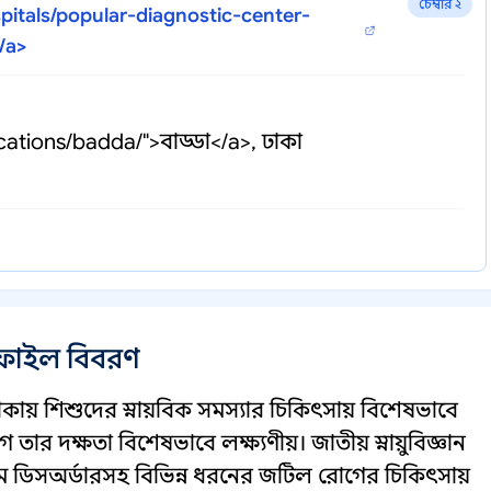
চেম্বার ২
pitals/popular-diagnostic-center-
</a>
ations/badda/">বাড্ডা</a>, ঢাকা
োফাইল বিবরণ
ায় শিশুদের স্নায়বিক সমস্যার চিকিৎসায় বিশেষভাবে
 তার দক্ষতা বিশেষভাবে লক্ষ্যণীয়। জাতীয় স্নায়ুবিজ্ঞান
ম ডিসঅর্ডারসহ বিভিন্ন ধরনের জটিল রোগের চিকিৎসায়