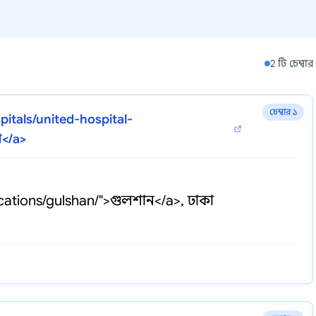
2 টি চেম্বার
চেম্বার ১
itals/united-hospital-
া</a>
cations/gulshan/">গুলশান</a>, ঢাকা