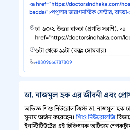
<a href="https://doctorsindhaka.com/hos
badda/">পপুলার ডায়াগনস্টিক সেন্টার, বাড্ডা
চা-৯০/২, উত্তর বাড্ডা (প্রগতি সরণি), <a
href="https://doctorsindhaka.com/loc
৬টা থেকে ১১টা (বন্ধঃ সোমবার)
+8809666787809
ডা. নাজমুল হক এর জীবনী এবং প্র
অভিজ্ঞ শিশু নিউরোলজিস্ট ডা. নাজমুল হক ঢাক
সুনাম অর্জন করেছেন।
শিশু নিউরোলজি
বিভাগে
ইনস্টিটিউটের এই চিকিৎসক অটিজম স্পেকট্রা