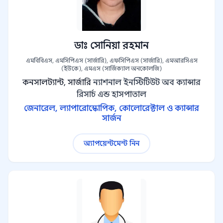
ডাঃ সোনিয়া রহমান
এমবিবিএস, এমসিপিএস (সার্জারি), এফসিপিএস (সার্জারি), এমআরসিএস
(ইউকে), এমএস (সার্জিক্যাল অনকোলজি)
কনসালট্যান্ট, সার্জারি
ন্যাশনাল ইনস্টিটিউট অব ক্যান্সার
রিসার্চ এন্ড হাসপাতাল
জেনারেল, ল্যাপারোস্কোপিক, কোলোরেক্টাল ও ক্যান্সার
সার্জন
অ্যাপয়েন্টমেন্ট নিন