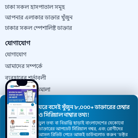
ঢাকা সকল হাসপাতাল সমূহ
আপনার এলাকার ডাক্তার খুঁজুন
ঢাকার সকল স্পেশালিষ্ট ডাক্তার
যোগাযোগ
যোগাযোগ
আমাদের সম্পর্কে
ব্যবহারের শর্তাবলী
গোপনীয়তা নীতিমালা
যোগাযোগ
ঘরে বসেই খুঁজুন ৮,০০০+ ডাক্তারের চেম্বার
ডাক্তার রেজিস্ট্রেশন
ও সিরিয়াল নাম্বার তথ্য!
ভুল তথ্য বা বিভ্রান্তি ছাড়াই বাংলাদেশের যেকোনো
ডাক্তারের আপডেট সিরিয়াল নম্বর, এবং রোগীদের
আসল রিভিউ পেতে আজই ডাউনলোড করুন ’ডক্টর
© 2026 DoctorsInDhaka - সর্বস্বত্ব সংরক্ষিত।