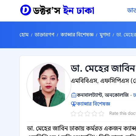
কন্টেন্টে যান
ডাক
হোম
ডাক্তারগণ
ক্যান্সার বিশেষজ্ঞ
মুগদা
ডা. মেহে
/
/
/
/
ডা. মেহের জাবিন
এমবিবিএস, এফসিপিএস (র
কনসালট্যান্ট, অনকোলজি
-
ঢ
ক্যান্সার বিশেষজ্ঞ
Rate this doc
ডা. মেহের জাবিন ঢাকায় কর্মরত একজন ক্যান