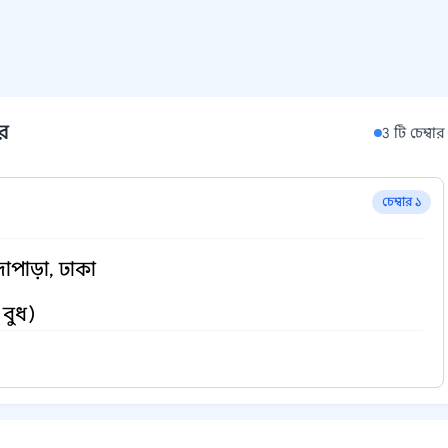
ার
3 টি চেম্বার
চেম্বার ১
াপাড়া, ঢাকা
 বুধ)