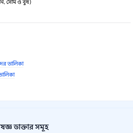
শনি, সোম ও বুধ)
দের তালিকা
 তালিকা
েষজ্ঞ
ডাক্তার সমূহ