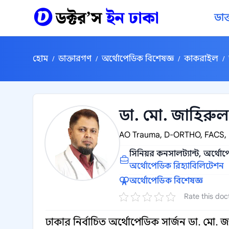
কন্টেন্টে যান
ডাক
হোম
ডাক্তারগণ
অর্থোপেডিক বিশেষজ্ঞ
কাকরাইল
/
/
/
/
ডা. মো. জাহিরু
AO Trauma, D-ORTHO, FACS, 
সিনিয়র কনসালট্যান্ট, অর্থোপ
অর্থোপেডিক রিহ্যাবিলিটেশন
অর্থোপেডিক বিশেষজ্ঞ
Rate this doc
ঢাকার নির্বাচিত অর্থোপেডিক সার্জন ডা. ম