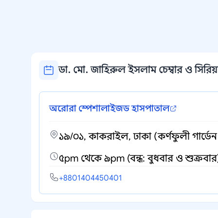
ডা. মো. জাহিরুল ইসলাম চেম্বার ও সিরিয়া
অরোরা স্পেশালাইজড হাসপাতাল
১৯/০১, কাকরাইল, ঢাকা (কর্ণফুলী গার্ডে
৫pm থেকে ৯pm (বন্ধ: বুধবার ও শুক্রবার
+8801404450401