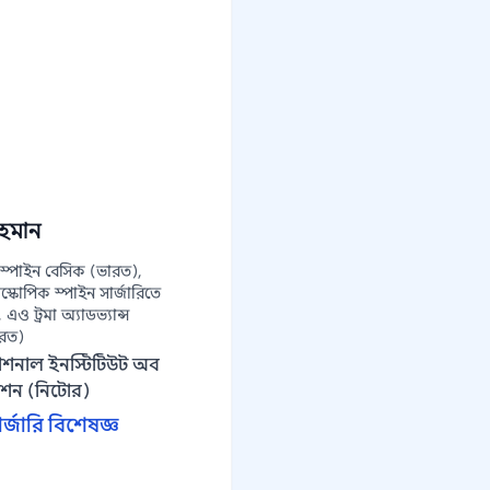
রহমান
্পাইন বেসিক (ভারত),
োস্কোপিক স্পাইন সার্জারিতে
ও ট্রমা অ্যাডভ্যান্স
ারত)
যাশনাল ইনস্টিটিউট অব
টেশন (নিটোর)
্জারি বিশেষজ্ঞ