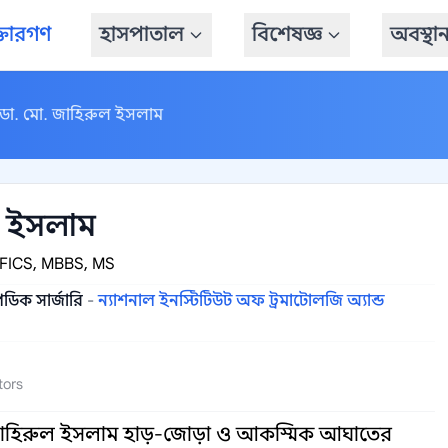
্তারগণ
হাসপাতাল
বিশেষজ্ঞ
অবস্থা
ডা. মো. জাহিরুল ইসলাম
ল ইসলাম
FICS, MBBS, MS
েডিক সার্জারি
-
ন্যাশনাল ইনস্টিটিউট অফ ট্রমাটোলজি অ্যান্ড
tors
ো. জাহিরুল ইসলাম হাড়-জোড়া ও আকস্মিক আঘাতের