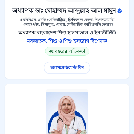
অধ্যাপক ডাঃ মোহাম্মদ আব্দুল্লাহ আল মামুন
এমবিবিএস, এমডি (পেডিয়াট্রিক্স); ক্লিনিক্যাল ফেলো, নিওনেটোলজি
(এনইউএইচ, সিঙ্গাপুর); ফেলো, পেডিয়াট্রিক কার্ডিওলজি (ভারত)
অধ্যাপক
বাংলাদেশ শিশু হাসপাতাল ও ইনস্টিটিউট
নবজাতক, শিশু ও শিশু হৃদরোগ বিশেষজ্ঞ
২৫ বছরের অভিজ্ঞতা
অ্যাপয়েন্টমেন্ট নিন