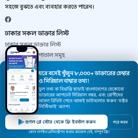
সহজে বুঝতে এবং ব্যবহার করতে পারেন।
ঢাকার সকল ডাক্তার লিস্ট
ঢাকার সকল ডাক্তার লিস্ট
ঢাকা সকল হাসপাতাল সমূহ
আপনার এলাকার ডাক্তার খুঁজুন
ঘরে বসেই খুঁজুন ৮,০০০+ ডাক্তারের চেম্বার
ঢাকার সকল স্পেশালিষ্ট ডাক্তার
ও সিরিয়াল নাম্বার তথ্য!
ভুল তথ্য বা বিভ্রান্তি ছাড়াই বাংলাদেশের যেকোনো
যোগাযোগ
ডাক্তারের আপডেট সিরিয়াল নম্বর, এবং রোগীদের
আসল রিভিউ পেতে আজই ডাউনলোড করুন ’ডক্টর
যোগাযোগ
লিস্টিফাই’ অ্যাপ।
আমাদের সম্পর্কে
গুগল প্লে স্টোর থেকে ফ্রি ইনস্টল করুন
পরে করব
ব্যবহারের শর্তাবলী
হোম
ডাক্তার
হাসপাতাল
বিশেষজ্ঞ
এলাকা
কোন লগইন/রেজিস্ট্রেশন করার ঝামেলা নেই, সম্পুর্ণ ফ্রি!
গোপনীয়তা নীতিমালা