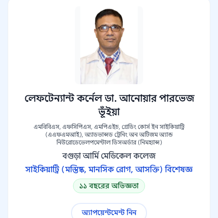
লেফটেন্যান্ট কর্নেল ডা. আনোয়ার পারভেজ
ভূঁইয়া
এমবিবিএস, এফসিপিএস, এমপিএইচ, গ্রেডিং কোর্স ইন সাইকিয়াট্রি
(এএফএমআই), অ্যাডভান্সড ট্রেনিং অন অটিজম অ্যান্ড
নিউরোডেভেলপমেন্টাল ডিসঅর্ডার (নিমহ্যান্স)
বগুড়া আর্মি মেডিকেল কলেজ
সাইকিয়াট্রি (মস্তিষ্ক, মানসিক রোগ, আসক্তি) বিশেষজ্ঞ
১১ বছরের অভিজ্ঞতা
অ্যাপয়েন্টমেন্ট নিন