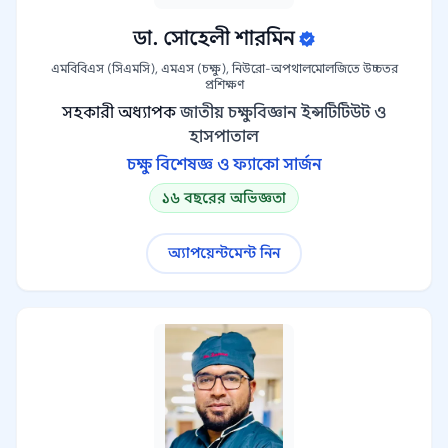
ডা. সোহেলী শারমিন
এমবিবিএস (সিএমসি), এমএস (চক্ষু), নিউরো-অপথালমোলজিতে উচ্চতর
প্রশিক্ষণ
সহকারী অধ্যাপক
জাতীয় চক্ষুবিজ্ঞান ইন্সটিটিউট ও
হাসপাতাল
চক্ষু বিশেষজ্ঞ ও ফ্যাকো সার্জন
১৬ বছরের অভিজ্ঞতা
অ্যাপয়েন্টমেন্ট নিন