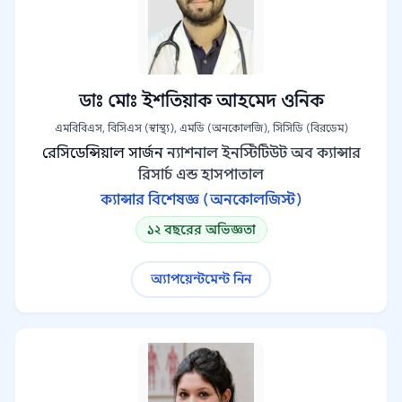
ডাঃ মোঃ ইশতিয়াক আহমেদ ওনিক
এমবিবিএস, বিসিএস (স্বাস্থ্য), এমডি (অনকোলজি), সিসিডি (বিরডেম)
রেসিডেন্সিয়াল সার্জন
ন্যাশনাল ইনস্টিটিউট অব ক্যান্সার
রিসার্চ এন্ড হাসপাতাল
ক্যান্সার বিশেষজ্ঞ (অনকোলজিস্ট)
১২ বছরের অভিজ্ঞতা
অ্যাপয়েন্টমেন্ট নিন