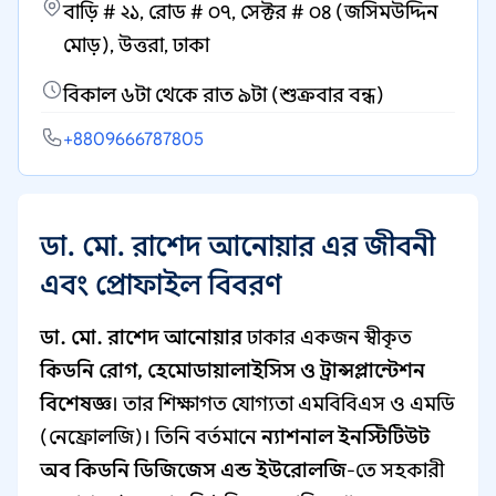
বাড়ি # ২১, রোড # ০৭, সেক্টর # ০৪ (জসিমউদ্দিন
মোড়), উত্তরা, ঢাকা
বিকাল ৬টা থেকে রাত ৯টা (শুক্রবার বন্ধ)
+8809666787805
ডা. মো. রাশেদ আনোয়ার এর জীবনী
এবং প্রোফাইল বিবরণ
ডা. মো. রাশেদ আনোয়ার
ঢাকার একজন স্বীকৃত
কিডনি রোগ, হেমোডায়ালাইসিস ও ট্রান্সপ্লান্টেশন
বিশেষজ্ঞ
। তার শিক্ষাগত যোগ্যতা এমবিবিএস ও এমডি
(নেফ্রোলজি)। তিনি বর্তমানে
ন্যাশনাল ইনস্টিটিউট
অব কিডনি ডিজিজেস এন্ড ইউরোলজি
-তে সহকারী