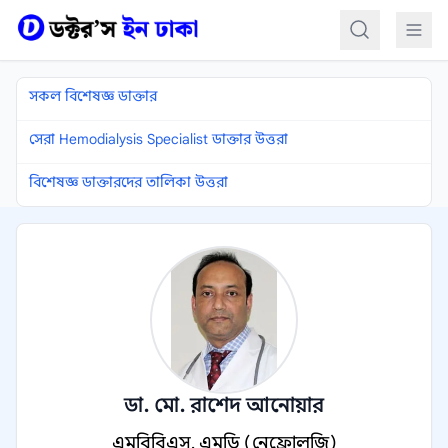
কন্টেন্টে যান
সকল বিশেষজ্ঞ ডাক্তার
সেরা Hemodialysis Specialist ডাক্তার উত্তরা
বিশেষজ্ঞ ডাক্তারদের তালিকা উত্তরা
ডা. মো. রাশেদ আনোয়ার
এমবিবিএস, এমডি (নেফ্রোলজি)