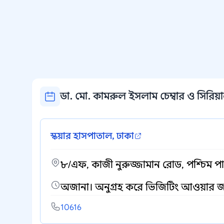
ডা. মো. কামরুল ইসলাম চেম্বার ও সিরিয়াল
স্কয়ার হাসপাতাল, ঢাকা
৮/এফ, কাজী নুরুজ্জামান রোড, পশ্চিম পান
অজানা। অনুগ্রহ করে ভিজিটিং আওয়ার
10616