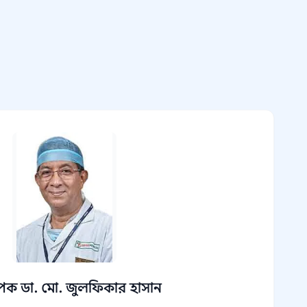
পক ডা. মো. জুলফিকার হাসান