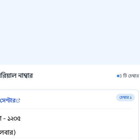
িয়াল নাম্বার
3 টি চেম্বার
চেম্বার ১
সেন্টার
কা - ১২০৫
গলবার)