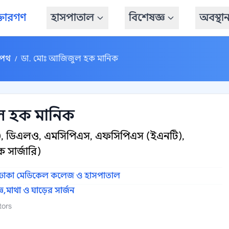
্তারগণ
হাসপাতাল
বিশেষজ্ঞ
অবস্থা
থপথ
ডা. মোঃ আজিজুল হক মানিক
/
ল হক মানিক
্থ্য), ডিএলও, এমসিপিএস, এফসিপিএস (ইএনটি),
 সার্জারি)
ঢাকা মেডিকেল কলেজ ও হাসপাতাল
ঞ,
মাথা ও ঘাড়ের সার্জন
tors