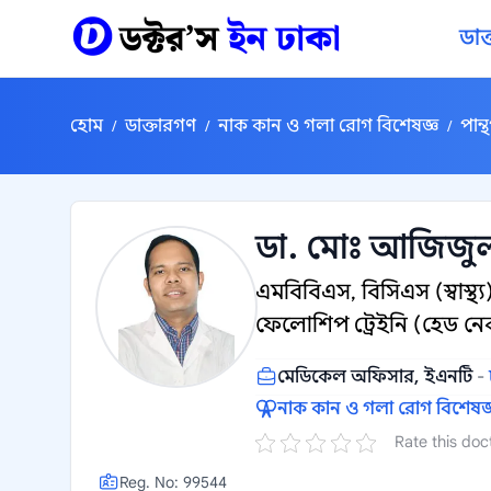
কন্টেন্টে যান
ডাক
হোম
ডাক্তারগণ
নাক কান ও গলা রোগ বিশেষজ্ঞ
পান্
/
/
/
ডা. মোঃ আজিজু
এমবিবিএস, বিসিএস (স্বাস
ফেলোশিপ ট্রেইনি (হেড নেক
মেডিকেল অফিসার, ইএনটি
-
নাক কান ও গলা রোগ বিশেষজ্
Rate this doc
Reg. No: 99544