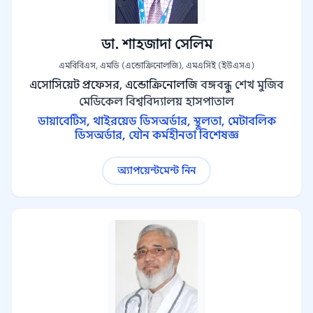
ডা. শাহজাদা সেলিম
এমবিবিএস, এমডি (এন্ডোক্রিনোলজি), এমএসিই (ইউএসএ)
এসোসিয়েট প্রফেসর, এন্ডোক্রিনোলজি
বঙ্গবন্ধু শেখ মুজিব
মেডিকেল বিশ্ববিদ্যালয় হাসপাতাল
ডায়াবেটিস, থাইরয়েড ডিসঅর্ডার, স্থূলতা, মেটাবলিক
ডিসঅর্ডার, যৌন কর্মহীনতা বিশেষজ্ঞ
অ্যাপয়েন্টমেন্ট নিন