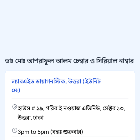
ডাঃ মোঃ আশরাফুল আলম চেম্বার ও সিরিয়াল নাম্বার
ল্যাবএইড ডায়াগনস্টিক, উত্তরা (ইউনিট
০২)
হাউস # ১৯, গরিব ই নওয়াজ এভিনিউ, সেক্টর ১৩,
উত্তরা, ঢাকা
3pm to 5pm (বন্ধঃ শুক্রবার)