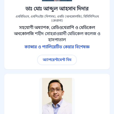
ডাঃ মোঃ আব্দুল আহসান দিদার
এমবিবিএস, এমপিএইচ (নিপসম), এমডি (অনকোলজি), বিসিসিপিএম
(কেরালা)
সহযোগী অধ্যাপক, রেডিওথেরাপি ও মেডিকেল
অনকোলজি
শহীদ সোহরাওয়ার্দী মেডিকেল কলেজ ও
হাসপাতাল
ক্যান্সার ও প্যালিয়েটিভ কেয়ার বিশেষজ্ঞ
অ্যাপয়েন্টমেন্ট নিন