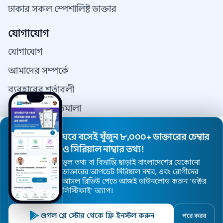
ঢাকার সকল স্পেশালিষ্ট ডাক্তার
যোগাযোগ
যোগাযোগ
আমাদের সম্পর্কে
ব্যবহারের শর্তাবলী
গোপনীয়তা নীতিমালা
যোগাযোগ
ঘরে বসেই খুঁজুন ৮,০০০+ ডাক্তারের চেম্বার
ডাক্তার রেজিস্ট্রেশন
ও সিরিয়াল নাম্বার তথ্য!
ভুল তথ্য বা বিভ্রান্তি ছাড়াই বাংলাদেশের যেকোনো
ডাক্তারের আপডেট সিরিয়াল নম্বর, এবং রোগীদের
আসল রিভিউ পেতে আজই ডাউনলোড করুন ’ডক্টর
© 2026 DoctorsInDhaka - সর্বস্বত্ব সংরক্ষিত।
লিস্টিফাই’ অ্যাপ।
ওয়েবসাইট ডিজাইন এন্ড মেইন্টেনেন্স
DoctorsInDhaka.com
গুগল প্লে স্টোর থেকে ফ্রি ইনস্টল করুন
পরে করব