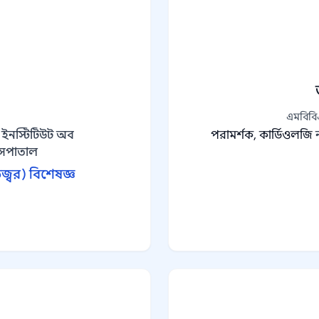
এমবিবিএ
ল ইনস্টিটিউট অব
পরামর্শক, কার্ডিওলজি
হাসপাতাল
জ্বর) বিশেষজ্ঞ