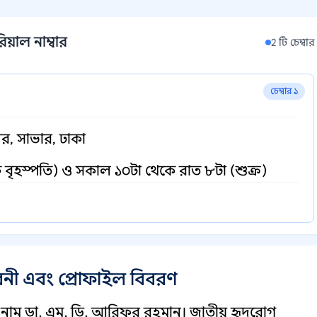
িয়াল নাম্বার
2 টি চেম্বার
চেম্বার ১
বর, সাভার, ঢাকা
বৃহস্পতি) ও সকাল ১০টা থেকে রাত ৮টা (শুক্র)
বনী এবং প্রোফাইল বিবরণ
 নাম ডা. এম. ডি. আরিফুর রহমান। জাতীয় হৃদরোগ