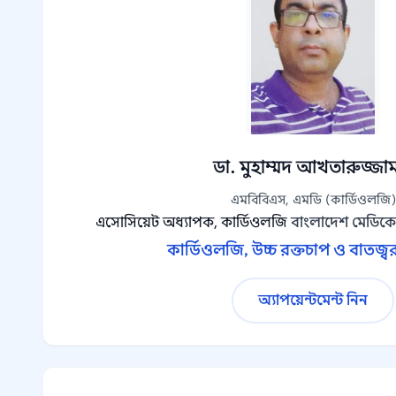
ডা. মুহাম্মদ আখতারুজ্জা
এমবিবিএস, এমডি (কার্ডিওলজি)
এসোসিয়েট অধ্যাপক, কার্ডিওলজি
বাংলাদেশ মেডিক
কার্ডিওলজি, উচ্চ রক্তচাপ ও বাতজ্ব
অ্যাপয়েন্টমেন্ট নিন