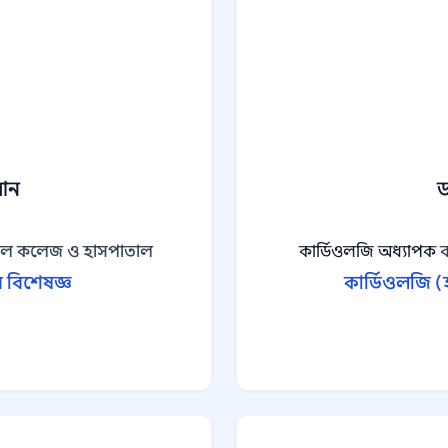
মান
ড
েল কলেজ ও হাসপাতাল
কার্ডিওলজি অধ্যাপক
ব
র বিশেষজ্ঞ
কার্ডিওলজি (হ