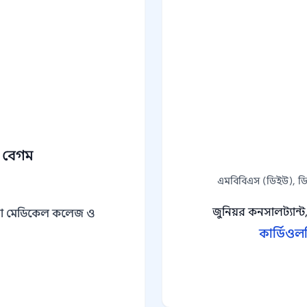
া বেগম
এমবিবিএস (ডিইউ), ডি
জুনিয়র কনসালট্যান্ট
া মেডিকেল কলেজ ও
কার্ডিওল