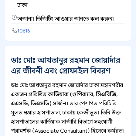
ঢাকা
অজানা। ভিজিটিং আওয়ার জানতে কল করুন।
10616
ডাঃ মোঃ আখতানুর রহমান জোয়ার্দার
এর জীবনী এবং প্রোফাইল বিবরণ
ডাঃ মোঃ আখতানুর রহমান জোয়ার্দার ঢাকা মহানগরীর
একজন প্রতিষ্ঠিত
কার্ডিয়াক (ওপিক্যাব, সিএবিজি,
এএসডি, ভিএসডি) সার্জন
। তার পেশাগত পরিচিতি
মূলত স্কয়ার হাসপাতাল, ঢাকায় কেন্দ্রীভূত। তিনি উক্ত
হাসপাতালের কার্ডিয়াক সার্জারি বিভাগে সহযোগী
পরামর্শক (Associate Consultant) হিসেবে কর্মরত।