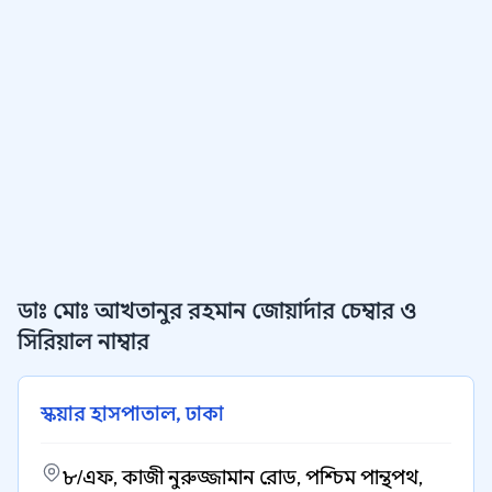
ডাঃ মোঃ আখতানুর রহমান জোয়ার্দার চেম্বার ও
সিরিয়াল নাম্বার
স্কয়ার হাসপাতাল, ঢাকা
৮/এফ, কাজী নুরুজ্জামান রোড, পশ্চিম পান্থপথ,