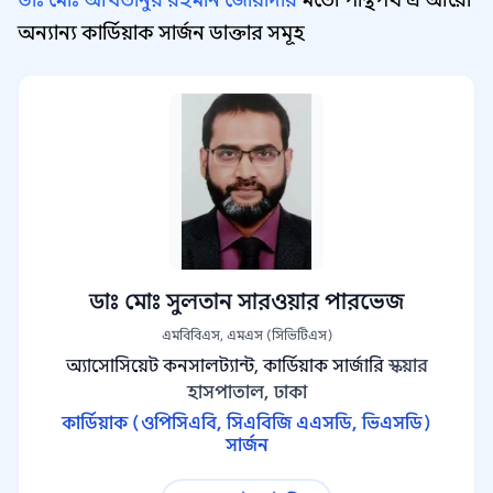
ডাঃ মোঃ আখতানুর রহমান জোয়ার্দার
মতো পান্থপথ এ আরো
অন্যান্য কার্ডিয়াক সার্জন ডাক্তার সমূহ
ডাঃ মোঃ সুলতান সারওয়ার পারভেজ
এমবিবিএস, এমএস (সিভিটিএস)
অ্যাসোসিয়েট কনসালট্যান্ট, কার্ডিয়াক সার্জারি
স্কয়ার
হাসপাতাল, ঢাকা
কার্ডিয়াক (ওপিসিএবি, সিএবিজি এএসডি, ভিএসডি)
সার্জন