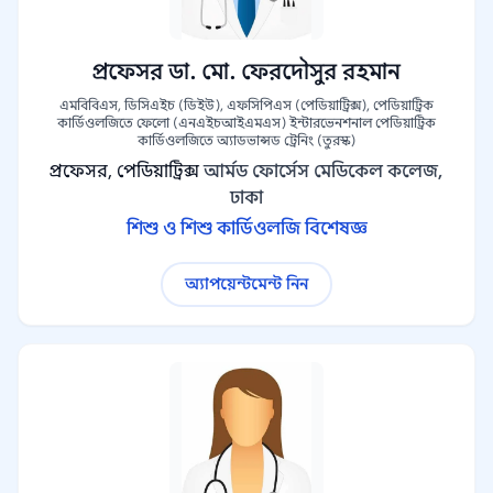
প্রফেসর ডা. মো. ফেরদৌসুর রহমান
এমবিবিএস, ডিসিএইচ (ডিইউ), এফসিপিএস (পেডিয়াট্রিক্স), পেডিয়াট্রিক
কার্ডিওলজিতে ফেলো (এনএইচআইএমএস) ইন্টারভেনশনাল পেডিয়াট্রিক
কার্ডিওলজিতে অ্যাডভান্সড ট্রেনিং (তুরস্ক)
প্রফেসর, পেডিয়াট্রিক্স
আর্মড ফোর্সেস মেডিকেল কলেজ,
ঢাকা
শিশু ও শিশু কার্ডিওলজি বিশেষজ্ঞ
অ্যাপয়েন্টমেন্ট নিন