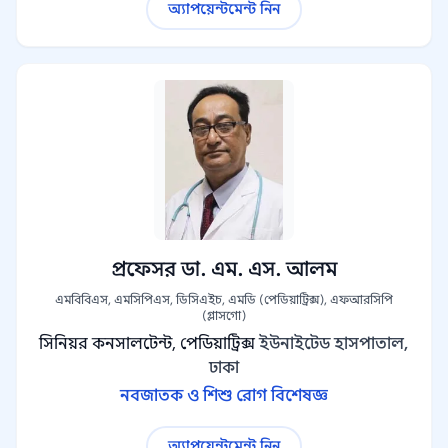
অ্যাপয়েন্টমেন্ট নিন
প্রফেসর ডা. এম. এস. আলম
এমবিবিএস, এমসিপিএস, ডিসিএইচ, এমডি (পেডিয়াট্রিক্স), এফআরসিপি
(গ্লাসগো)
সিনিয়র কনসালটেন্ট, পেডিয়াট্রিক্স
ইউনাইটেড হাসপাতাল,
ঢাকা
নবজাতক ও শিশু রোগ বিশেষজ্ঞ
অ্যাপয়েন্টমেন্ট নিন