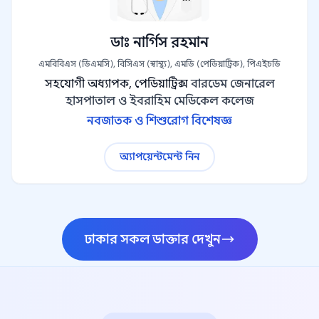
ডাঃ নার্গিস রহমান
এমবিবিএস (ডিএমসি), বিসিএস (স্বাস্থ্য), এমডি (পেডিয়াট্রিক), পিএইচডি
সহযোগী অধ্যাপক, পেডিয়াট্রিক্স
বারডেম জেনারেল
হাসপাতাল ও ইবরাহিম মেডিকেল কলেজ
নবজাতক ও শিশুরোগ বিশেষজ্ঞ
অ্যাপয়েন্টমেন্ট নিন
ঢাকার সকল ডাক্তার দেখুন