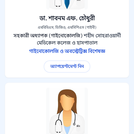
ডা. শাবনম এফ. চৌধুরী
এমবিবিএস, ডিজিও, এমসিপিএস (গাইনী)
সহকারী অধ্যাপক (গাইনোকোলজি)
শহীদ সোহরাওয়ার্দী
মেডিকেল কলেজ ও হাসপাতাল
গাইনোকোলজি ও অবস্ট্রেট্রিক্স বিশেষজ্ঞ
অ্যাপয়েন্টমেন্ট নিন