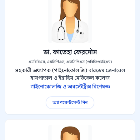
ডা. ফাতেহা ফেরদৌস
এমবিবিএস, এমসিপিএস, এফসিপিএস (ওবিজিওয়াইএন)
সহকারী অধ্যাপক (গাইনোকোলজি)
বারডেম জেনারেল
হাসপাতাল ও ইব্রাহিম মেডিকেল কলেজ
গাইনোকোলজি ও অবস্টেট্রিক্স বিশেষজ্ঞ
অ্যাপয়েন্টমেন্ট নিন