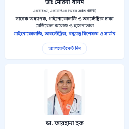
ডাঃ মেরিনা খানম
এমবিবিএস, এফসিপিএস (অবস অ্যান্ড গাইনী)
সাবেক অধ্যাপক, গাইনোকোলজি ও অবস্টেট্রিক্স
ঢাকা
মেডিকেল কলেজ ও হাসপাতাল
গাইনোকোলজি, অবস্টেট্রিক্স, বন্ধ্যাত্ব বিশেষজ্ঞ ও সার্জন
অ্যাপয়েন্টমেন্ট নিন
ডা. ফারহানা হক