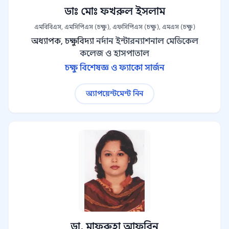
ডাঃ মোঃ ফখরুল ইসলাম
এমবিবিএস, এমসিপিএস (চক্ষু), এফসিপিএস (চক্ষু), এমএস (চক্ষু)
অধ্যাপক, চক্ষুবিদ্যা
নর্দান ইন্টারন্যাশনাল মেডিকেল
কলেজ ও হাসপাতাল
চক্ষু বিশেষজ্ঞ ও ফ্যাকো সার্জন
অ্যাপয়েন্টমেন্ট নিন
ডা. মাফরুহা আফরিন