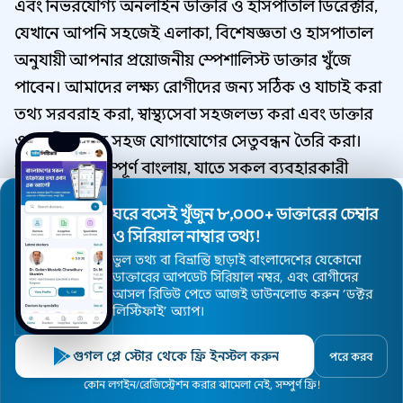
এবং নির্ভরযোগ্য অনলাইন ডাক্তার ও হাসপাতাল ডিরেক্টরি,
যেখানে আপনি সহজেই এলাকা, বিশেষজ্ঞতা ও হাসপাতাল
অনুযায়ী আপনার প্রয়োজনীয় স্পেশালিস্ট ডাক্তার খুঁজে
পাবেন। আমাদের লক্ষ্য রোগীদের জন্য সঠিক ও যাচাই করা
তথ্য সরবরাহ করা, স্বাস্থ্যসেবা সহজলভ্য করা এবং ডাক্তার
ও রোগীর মধ্যে সহজ যোগাযোগের সেতুবন্ধন তৈরি করা।
পুরো সাইটটি সম্পূর্ণ বাংলায়, যাতে সকল ব্যবহারকারী
সহজে বুঝতে এবং ব্যবহার করতে পারেন।
ঘরে বসেই খুঁজুন ৮,০০০+ ডাক্তারের চেম্বার
ও সিরিয়াল নাম্বার তথ্য!
ভুল তথ্য বা বিভ্রান্তি ছাড়াই বাংলাদেশের যেকোনো
ঢাকার সকল ডাক্তার লিস্ট
ডাক্তারের আপডেট সিরিয়াল নম্বর, এবং রোগীদের
আসল রিভিউ পেতে আজই ডাউনলোড করুন ’ডক্টর
ঢাকার সকল ডাক্তার লিস্ট
লিস্টিফাই’ অ্যাপ।
ঢাকা সকল হাসপাতাল সমূহ
গুগল প্লে স্টোর থেকে ফ্রি ইনস্টল করুন
পরে করব
আপনার এলাকার ডাক্তার খুঁজুন
হোম
ডাক্তার
হাসপাতাল
বিশেষজ্ঞ
এলাকা
কোন লগইন/রেজিস্ট্রেশন করার ঝামেলা নেই, সম্পুর্ণ ফ্রি!
ঢাকার সকল স্পেশালিষ্ট ডাক্তার