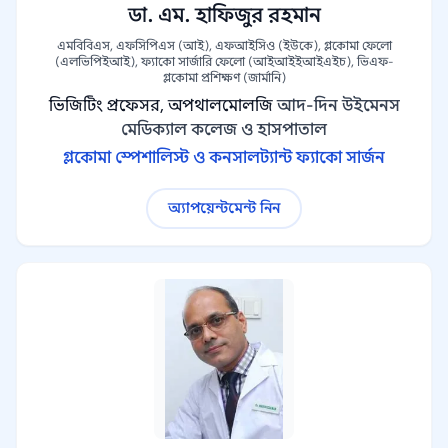
ডা. এম. হাফিজুর রহমান
এমবিবিএস, এফসিপিএস (আই), এফআইসিও (ইউকে), গ্লকোমা ফেলো
(এলভিপিইআই), ফ্যাকো সার্জারি ফেলো (আইআইইআইএইচ), ভিএফ-
গ্লকোমা প্রশিক্ষণ (জার্মানি)
ভিজিটিং প্রফেসর, অপথালমোলজি
আদ-দিন উইমেনস
মেডিক্যাল কলেজ ও হাসপাতাল
গ্লকোমা স্পেশালিস্ট ও কনসালট্যান্ট ফ্যাকো সার্জন
অ্যাপয়েন্টমেন্ট নিন