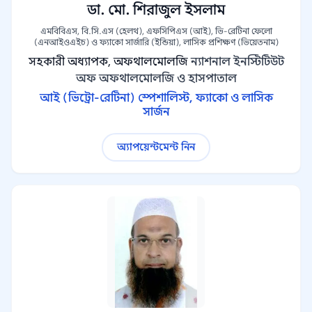
ডা. মো. শিরাজুল ইসলাম
এমবিবিএস, বি.সি.এস (হেলথ), এফসিপিএস (আই), ভি-রেটিনা ফেলো
(এনআইওএইচ) ও ফ্যাকো সার্জারি (ইন্ডিয়া), লাসিক প্রশিক্ষণ (ভিয়েতনাম)
সহকারী অধ্যাপক, অফথালমোলজি
ন্যাশনাল ইনস্টিটিউট
অফ অফথালমোলজি ও হাসপাতাল
আই (ভিট্রো-রেটিনা) স্পেশালিস্ট, ফ্যাকো ও লাসিক
সার্জন
অ্যাপয়েন্টমেন্ট নিন