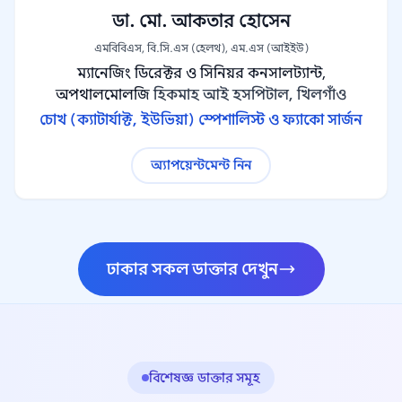
ডা. মো. আকতার হোসেন
এমবিবিএস, বি.সি.এস (হেলথ), এম.এস (আইইউ)
ম্যানেজিং ডিরেক্টর ও সিনিয়র কনসালট্যান্ট,
অপথালমোলজি
হিকমাহ আই হসপিটাল, খিলগাঁও
চোখ (ক্যাটার্যাক্ট, ইউভিয়া) স্পেশালিস্ট ও ফ্যাকো সার্জন
অ্যাপয়েন্টমেন্ট নিন
ঢাকার সকল ডাক্তার দেখুন
বিশেষজ্ঞ ডাক্তার সমূহ