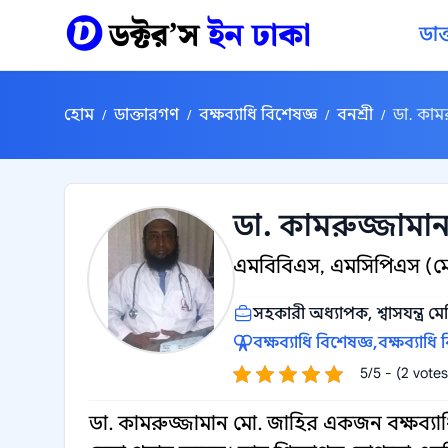
কন্টেন্টে যান
ডাক
হোম
ডাক্তারগণ
বক্ষব্যাধি বিশেষজ্ঞ
বনশ্রী
ডা. কাম
/
/
/
/
ডা. কামরুজ্জামা
এমবিবিএস, এমসিপিএস (মেড
সহকারী অধ্যাপক, শ্বাসযন্ত্র ম
বক্ষব্যাধি বিশেষজ্ঞ,
বক্ষব্যাধি 
5/5 - (2 votes
ডা. কামরুজ্জামান মো. জাহির একজন বক্ষব্যাধি 