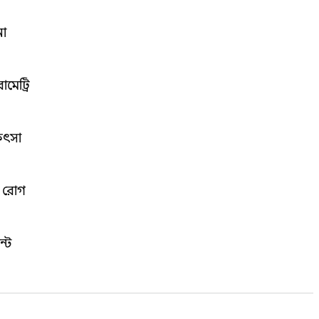
না
মেট্রি
িৎসা
ের রোগ
ন্ট