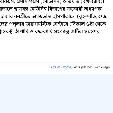
মবিবিএস, এমসিপিএস (মেডিসিন) ও এমডি (বক্ষব্যাধি)।
লে শ্বাসযন্ত্র মেডিসিন বিভাগের সহকারী অধ্যাপক
ঢাকার বনশ্রীতে অ্যাডভান্স হাসপাতালে (বৃহস্পতি, শুক্র
ের পপুলার ডায়াগনস্টিক সেন্টারে (বিকাল ৬টা থেকে
াসকষ্ট, হাঁপানি ও বক্ষব্যাধি সংক্রান্ত জটিল সমস্যার
Claim Profile
|
Last Updated: 3 weeks ago