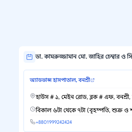
ডা. কামরুজ্জামান মো. জাহির চেম্বার ও সি
অ্যাডভান্স হাসপাতাল, বনশ্রী
হাউস # ১, মেইন রোড, ব্লক # এফ, বনশ্রী,
বিকাল ৬টা থেকে ৭টা (বৃহস্পতি, শুক্র ও
+8801999242424