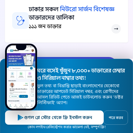
ঢাকার সকল
নিউরো সার্জন বিশেষজ্ঞ
ডাক্তারদের তালিকা
১১১ জন ডাক্তার
ঢাকার সকল বিশেষজ্ঞ ডাক্তার দেখুন
ঘরে বসেই খুঁজুন ৮,০০০+ ডাক্তারের চেম্বার
ও সিরিয়াল নাম্বার তথ্য!
ভুল তথ্য বা বিভ্রান্তি ছাড়াই বাংলাদেশের যেকোনো
ডাক্তারের আপডেট সিরিয়াল নম্বর, এবং রোগীদের
আসল রিভিউ পেতে আজই ডাউনলোড করুন ’ডক্টর
লিস্টিফাই’ অ্যাপ।
গুগল প্লে স্টোর থেকে ফ্রি ইনস্টল করুন
পরে করব
হোম
ডাক্তার
হাসপাতাল
বিশেষজ্ঞ
এলাকা
কোন লগইন/রেজিস্ট্রেশন করার ঝামেলা নেই, সম্পুর্ণ ফ্রি!