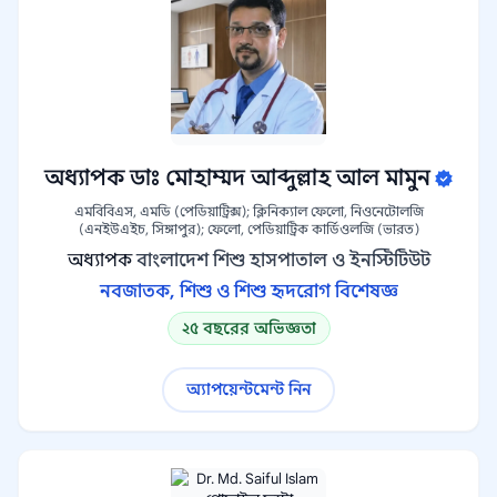
অধ্যাপক ডাঃ মোহাম্মদ আব্দুল্লাহ আল মামুন
এমবিবিএস, এমডি (পেডিয়াট্রিক্স); ক্লিনিক্যাল ফেলো, নিওনেটোলজি
(এনইউএইচ, সিঙ্গাপুর); ফেলো, পেডিয়াট্রিক কার্ডিওলজি (ভারত)
অধ্যাপক
বাংলাদেশ শিশু হাসপাতাল ও ইনস্টিটিউট
নবজাতক, শিশু ও শিশু হৃদরোগ বিশেষজ্ঞ
২৫ বছরের অভিজ্ঞতা
অ্যাপয়েন্টমেন্ট নিন