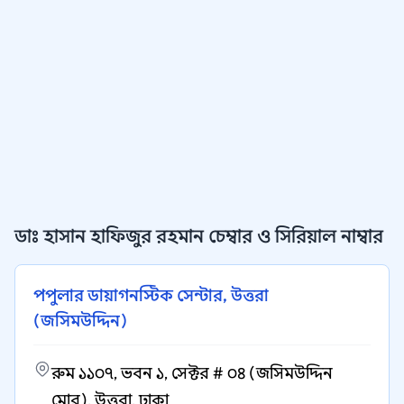
ডাঃ হাসান হাফিজুর রহমান চেম্বার ও সিরিয়াল নাম্বার
পপুলার ডায়াগনস্টিক সেন্টার, উত্তরা
(জসিমউদ্দিন)
রুম ১১০৭, ভবন ১, সেক্টর # ০৪ (জসিমউদ্দিন
মোর), উত্তরা, ঢাকা