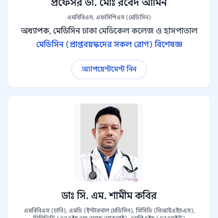
প্রফেসর ডা. মোঃ রবেদ আমিন
এমবিবিএস, এফসিপিএস (মেডিসিন)
অধ্যাপক, মেডিসিন
ঢাকা মেডিকেল কলেজ ও হাসপাতাল
মেডিসিন (প্রাপ্তবয়স্কদের সকল রোগ) বিশেষজ্ঞ
অ্যাপয়েন্টমেন্ট নিন
ডাঃ সি. এম. শামীম কবির
এমবিবিএস (ঢাবি), এমডি (ইন্টারনাল মেডিসিন), সিসিডি (বিআইএইচএস),