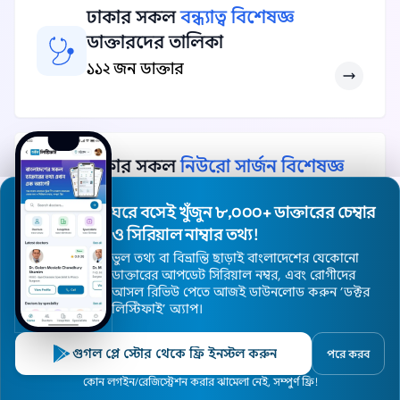
ঢাকার সকল
বন্ধ্যাত্ব বিশেষজ্ঞ
ডাক্তারদের তালিকা
১১২ জন ডাক্তার
ঢাকার সকল
নিউরো সার্জন বিশেষজ্ঞ
ডাক্তারদের তালিকা
ঘরে বসেই খুঁজুন ৮,০০০+ ডাক্তারের চেম্বার
১১১ জন ডাক্তার
ও সিরিয়াল নাম্বার তথ্য!
ভুল তথ্য বা বিভ্রান্তি ছাড়াই বাংলাদেশের যেকোনো
ডাক্তারের আপডেট সিরিয়াল নম্বর, এবং রোগীদের
আসল রিভিউ পেতে আজই ডাউনলোড করুন ’ডক্টর
লিস্টিফাই’ অ্যাপ।
ঢাকার সকল বিশেষজ্ঞ ডাক্তার দেখুন
গুগল প্লে স্টোর থেকে ফ্রি ইনস্টল করুন
পরে করব
হোম
ডাক্তার
হাসপাতাল
বিশেষজ্ঞ
এলাকা
কোন লগইন/রেজিস্ট্রেশন করার ঝামেলা নেই, সম্পুর্ণ ফ্রি!