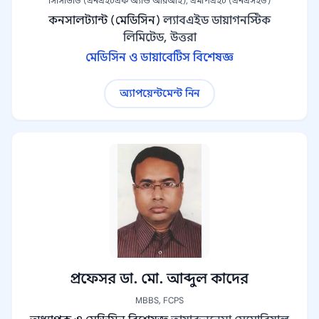
সিসিভিডি (এনএইচএফ অ্যান্ড আরআই), এমপিএইচ (এনএসইউ)
কনসালট্যান্ট (মেডিসিন)
ল্যাবএইড ডায়াগনস্টিক
লিমিটেড, উত্তরা
মেডিসিন ও ডায়াবেটিস বিশেষজ্ঞ
অ্যাপয়েন্টমেন্ট নিন
প্রফেসর ডা. মো. আব্দুল কাদের
MBBS, FCPS