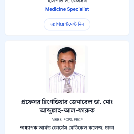
হাসপাতাল, কেএসএ
Medicine Specialist
অ্যাপয়েন্টমেন্ট নিন
প্রফেসর ব্রিগেডিয়ার জেনারেল ডা. মোঃ
আব্দুল্লাহ-আল-ফারুক
MBBS, FCPS, FRCP
অধ্যাপক
আর্মড ফোর্সেস মেডিকেল কলেজ, ঢাকা