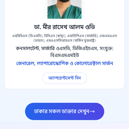
ডা. মীর রাসেখ আলম ওভি
এমবিবিএস (ডিএমসি), বিসিএস (স্বাস্থ্য), এফসিপিএস (সার্জারি), এফএমএএস
(ভারত), এমএএসসিআরএস (মার্কিন যুক্তরাষ্ট্র)
কনসালটেন্ট, সার্জারি
ওএসডি, ডিজিএইচএস, সংযুক্ত:
বিএসএমএমইউ
জেনারেল, ল্যাপারোস্কোপিক ও কোলোরেক্টাল সার্জন
অ্যাপয়েন্টমেন্ট নিন
ঢাকার সকল ডাক্তার দেখুন