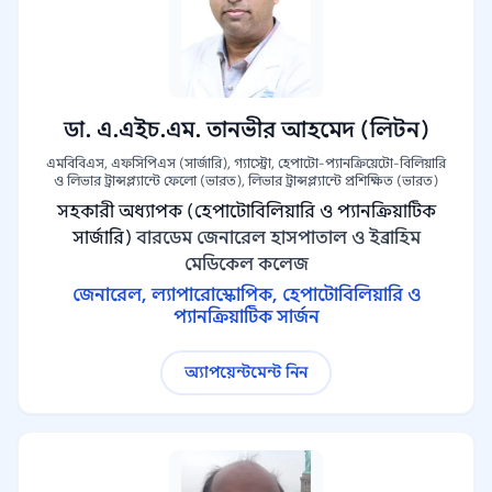
ডা. এ.এইচ.এম. তানভীর আহমেদ (লিটন)
এমবিবিএস, এফসিপিএস (সার্জারি), গ্যাস্ট্রো, হেপাটো-প্যানক্রিয়েটো-বিলিয়ারি
ও লিভার ট্রান্সপ্ল্যান্টে ফেলো (ভারত), লিভার ট্রান্সপ্ল্যান্টে প্রশিক্ষিত (ভারত)
সহকারী অধ্যাপক (হেপাটোবিলিয়ারি ও প্যানক্রিয়াটিক
সার্জারি)
বারডেম জেনারেল হাসপাতাল ও ইব্রাহিম
মেডিকেল কলেজ
জেনারেল, ল্যাপারোস্কোপিক, হেপাটোবিলিয়ারি ও
প্যানক্রিয়াটিক সার্জন
অ্যাপয়েন্টমেন্ট নিন