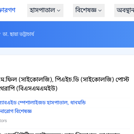
্তারগণ
হাসপাতাল
বিশেষজ্ঞ
অবস্থা
ডা. ছায়া ভট্টাচার্য
/
ম.ফিল (সাইকোলজি), পিএইচ.ডি (সাইকোলজি) পোস্ট
ইকোথেরাপি (বিএসএমএমইউ)
্যাবএইড স্পেশালাইজড হাসপাতাল, ধানমন্ডি
নোরোগ বিশেষজ্ঞ
tors