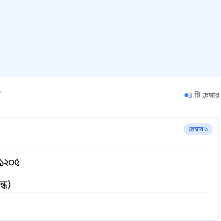
র
3 টি চেম্বার
চেম্বার ১
 ১২০৫
্ধ)