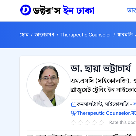
কন্টেন্টে যান
ডাক
হোম
ডাক্তারগণ
Therapeutic Counselor
ধানমন্ডি
/
/
/
ডা. ছায়া ভট্টাচার্য
এম.এসসি (সাইকোলজি), এ
গ্রাজুয়েট ট্রেনিং ইন সা
কনসালট্যান্ট, সাইকোলজি
-
ল
Therapeutic Counselor,
ম
Rate this doc