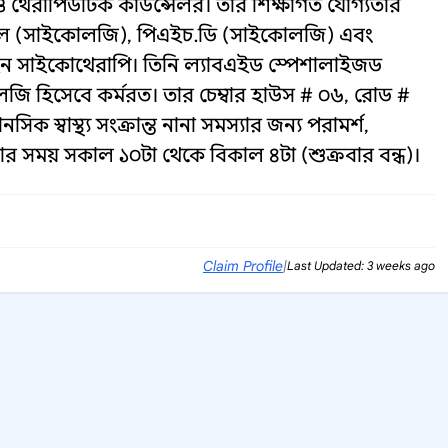
ী ও থেরাপিউটিক কাউন্সেলর। তার শিক্ষাগত যোগ্যতার
ফিল (সাইকোলজি), পিএইচ.ডি (সাইকোলজি) এবং
ং ইন সাইকোথেরাপি। তিনি ল্যাবএইড স্পেশালাইজড
লজি হিসেবে কর্মরত। তার চেম্বার হাউস # ০৬, রোড #
িক স্বাস্থ্য সংক্রান্ত নানা সমস্যার জন্য পরামর্শ,
ার সময় সকাল ১০টা থেকে বিকাল ৪টা (শুক্রবার বন্ধ)।
Claim Profile
|
Last Updated: 3 weeks ago