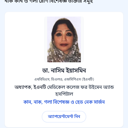
নাক কান ও গলা রোগ বিশেষজ্ঞ ডাক্তার সমূহ
ডা. নাসিম ইয়াসমিন
এমবিবিএস, ডিএলও, এফসিপিএস (ইএনটি)
অধ্যাপক, ইএনটি
মেডিকেল কলেজ ফর উইমেন অ্যান্ড
হসপিটাল
কান, নাক, গলা বিশেষজ্ঞ ও হেড নেক সার্জন
অ্যাপয়েন্টমেন্ট নিন