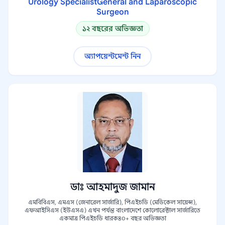
Urology SpecialistGeneral and Laparoscopic
Surgeon
১২ বছরের অভিজ্ঞতা
অ্যাপয়েন্টমেন্ট নিন
ডাঃ আহমাদুজ জামান
এমবিবিএস, এমএস (জেনারেল সার্জারি), পিএইচডি (মেডিকেল সায়েন্স),
এফআইসিএস (ইউএসএ) এখন পর্যন্ত বাংলাদেশে কোলোরেক্টাল সার্জারিতে
একমাত্র পিএইচডি ধারক৪০+ বছর অভিজ্ঞতা