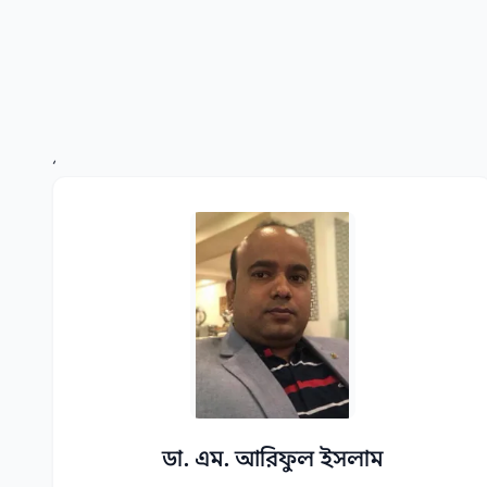
‘
ডা. এম. আরিফুল ইসলাম