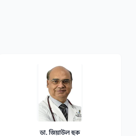
ডা. জিয়াউল হুক