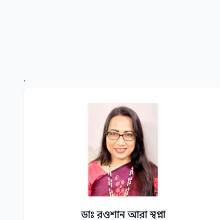
‘
ডাঃ রওশান আরা স্বপ্না